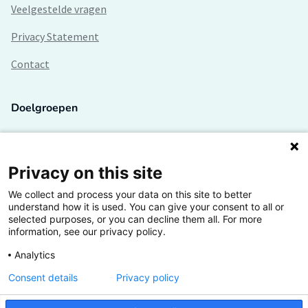
Veelgestelde vragen
Privacy Statement
Contact
Doelgroepen
Studenten
Lectoren en onderzoekers
Privacy on this site
We collect and process your data on this site to better
Bedrijven
understand how it is used. You can give your consent to all or
selected purposes, or you can decline them all. For more
Hogescholen
information, see our privacy policy.
Analytics
Consent details
Privacy policy
De grootste kennisbank van het HBO