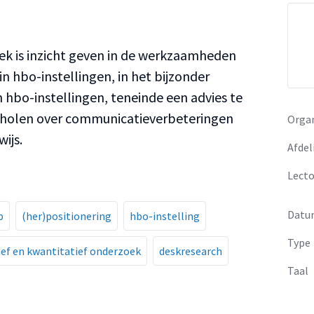
ek is inzicht geven in de werkzaamheden
n hbo-instellingen, in het bijzonder
 hbo-instellingen, teneinde een advies te
cholen over communicatieverbeteringen
Organ
ijs.
Afdel
Lecto
Datu
p
(her)positionering
hbo-instelling
Type
ief en kwantitatief onderzoek
deskresearch
Taal