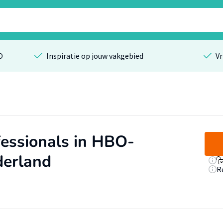
O
Inspiratie op jouw vakgebied
Vr
essionals in HBO-
derland
R