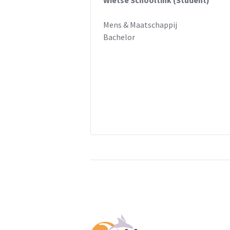
Wietse Schooltink (Student)
Mens & Maatschappij
Bachelor