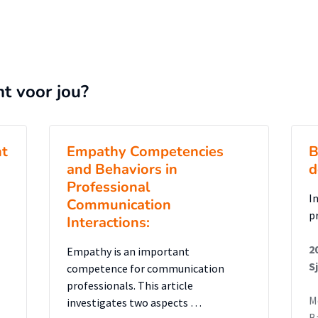
nt voor jou?
t
Empathy Competencies
B
and Behaviors in
d
Professional
I
Communication
p
Interactions:
2
Empathy is an important
S
competence for communication
professionals. This article
M
investigates two aspects …
B