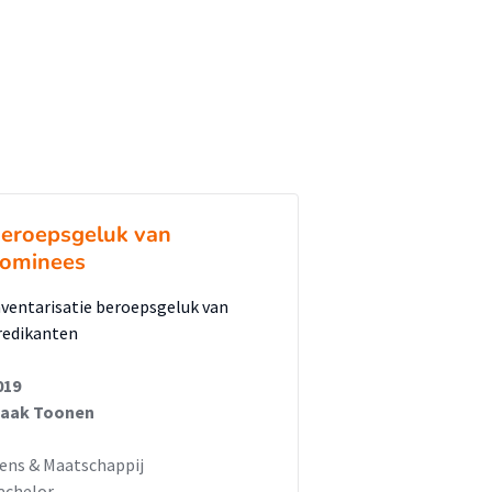
eroepsgeluk van
ominees
nventarisatie beroepsgeluk van
redikanten
019
jaak Toonen
ens & Maatschappij
achelor