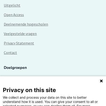
Uitgelicht
Open Access
Deelnemende hogescholen
Veelgestelde vragen
Privacy Statement
Contact
Doelgroepen
Studenten
Lectoren en onderzoekers
Privacy on this site
We collect and process your data on this site to better
Bedrijven
understand how it is used. You can give your consent to all or
selected purposes, or you can decline them all. For more