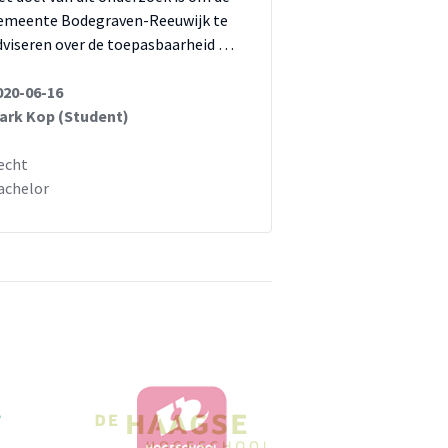
emeente Bodegraven-Reeuwijk te
dviseren over de toepasbaarheid …
020-06-16
ark Kop (Student)
echt
achelor