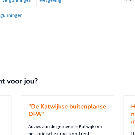
Vergunningen
Wetgeving
rgunningen
nt voor jou?
"De Katwijkse buitenplanse
H
OPA"
n
m
Advies aan de gemeente Katwijk om
het juridische proces omtrent
H