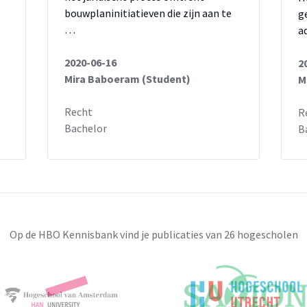
bouwplaninitiatieven die zijn aan te
g
…
a
2020-06-16
2
Mira Baboeram (Student)
M
Recht
R
Bachelor
B
Op de HBO Kennisbank vind je publicaties van 26 hogescholen