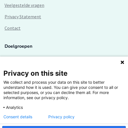
Veelgestelde vragen
Privacy Statement
Contact
Doelgroepen
Studenten
Lectoren en onderzoekers
Privacy on this site
We collect and process your data on this site to better
Bedrijven
understand how it is used. You can give your consent to all or
selected purposes, or you can decline them all. For more
Hogescholen
information, see our privacy policy.
Analytics
Consent details
Privacy policy
De grootste kennisbank van het HBO