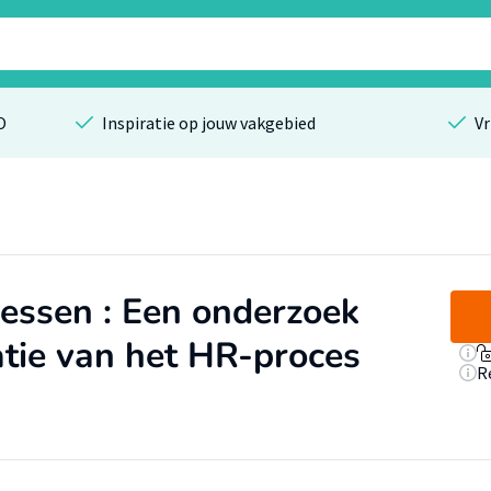
O
Inspiratie op jouw vakgebied
Vr
cessen : Een onderzoek
atie van het HR-proces
R