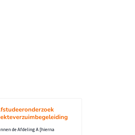
fstudeeronderzoek
iekteverzuimbegeleiding
innen de Afdeling A [hierna