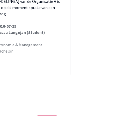
FDELING A] van de Organisatie A is
r op dit moment sprake van een
oog …
016-07-25
essa Langejan (Student)
conomie & Management
achelor