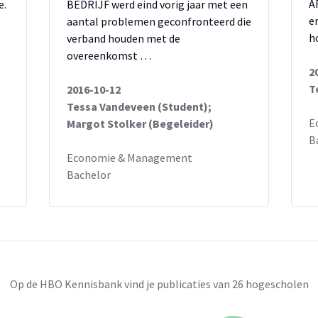
A
e.
BEDRIJF werd eind vorig jaar met een
e
aantal problemen geconfronteerd die
h
verband houden met de
overeenkomst …
2
T
2016-10-12
Tessa Vandeveen (Student);
E
Margot Stolker (Begeleider)
B
Economie & Management
Bachelor
Op de HBO Kennisbank vind je publicaties van 26 hogescholen