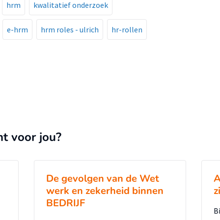
hrm
kwalitatief onderzoek
e-hrm
hrm roles - ulrich
hr-rollen
nt voor jou?
De gevolgen van de Wet
A
werk en zekerheid binnen
z
BEDRIJF
B