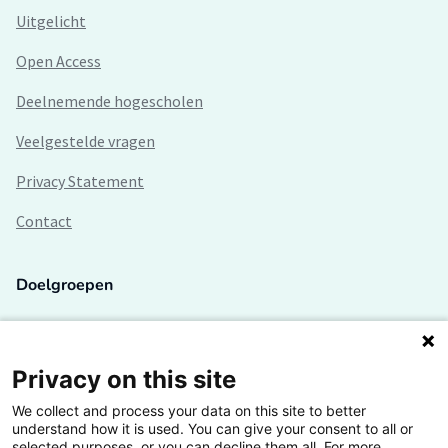
Uitgelicht
Open Access
Deelnemende hogescholen
Veelgestelde vragen
Privacy Statement
Contact
Doelgroepen
Studenten
Lectoren en onderzoekers
Privacy on this site
We collect and process your data on this site to better
Bedrijven
understand how it is used. You can give your consent to all or
selected purposes, or you can decline them all. For more