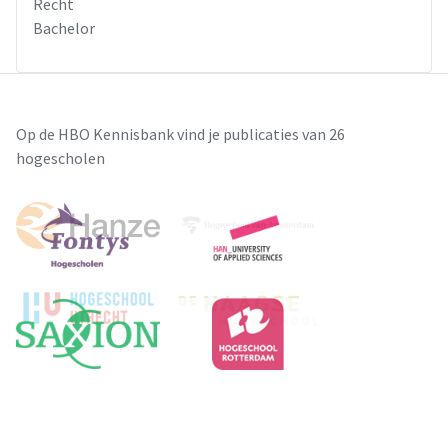
Recht
Bachelor
Uit de interviews is naar voren gekomen dat de
(kandidaat-)notarissen van - Notarissen de cliënt
beoordelen op wilsbekwaamheid. Zij maken hiervoor gebruik
van het stappenplan van de KNB, zij raadplegen een VIA-arts
Op de HBO Kennisbank vind je publicaties van 26
of zij bespreken de kenmerken van de cliënt met elkaar. Om
hogescholen
financieel misbruik te voorkomen proberen ze de kans op
beïnvloeding zo klein mogelijk te maken. Derden mogen in
principe niet bij de bespreking aanwezig zijn.
Om financieel ouderenmisbruik tegen te gaan, moet eerder
worden begonnen met de opsporing van financieel misbruik.
De medewerkers van de receptie, de office manager en de
stagiaire kunnen hierin een rol spelen.
Bij twijfel over de wilsbekwaamheid, of als er niet met
zekerheid gezegd kan worden dat de cliënt uit eigen
beweging handelt, mag de rechtshandeling niet worden
verricht.