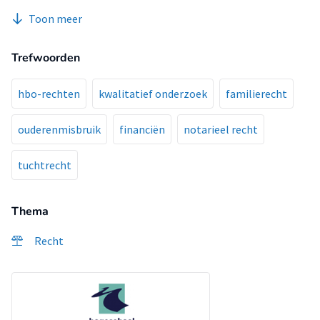
rechtshandeling. Een cliënt is handelingsbekwaam als hij de
Toon meer
leeftijd van achttien jaar heeft bereikt en niet onder curatele
is gesteld.
Trefwoorden
Het tweede uitgangspunt is de wilsbekwaamheid. Een cliënt
is wilsbekwaam als hij een redelijke waardering van zijn
belangen kan maken. Het uitgangspunt van
hbo-rechten
kwalitatief onderzoek
familierecht
wilsbekwaamheid ziet er dan ook op toe dat een cliënt de
rechtshandeling ook daadwerkelijk zelf wil verrichten. De
ouderenmisbruik
financiën
notarieel recht
beoordeling of een cliënt wilsbekwaam is, kan gedaan
worden aan de hand van het stappenplan: ´Beoordeling
tuchtrecht
wilsbekwaamheid´, zoals geformuleerd door de KNB.
Thema
Bij het tegengaan van financieel ouderenmisbruik kunnen er
problemen ontstaan met de verplichtingen die de
Recht
(kandidaat-)notaris heeft op basis van de Wet op het
notarisambt en aanverwante wet- en regelgeving.
Eén van de verplichtingen die een (kandidaat-)notaris heeft,
is de geheimhoudingsverplichting. Het melden van een
vermoeden van financieel ouderenmisbruik mag alleen als