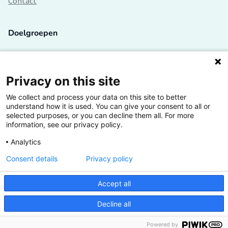
Contact
Doelgroepen
Studenten
Lectoren en onderzoekers
Privacy on this site
We collect and process your data on this site to better
Bedrijven
understand how it is used. You can give your consent to all or
selected purposes, or you can decline them all. For more
Hogescholen
information, see our privacy policy.
Analytics
Consent details
Privacy policy
De grootste kennisbank van het HBO
Accept all
Inspiratie op jouw vakgebied
Decline all
Vrij toegankelijk
Powered by