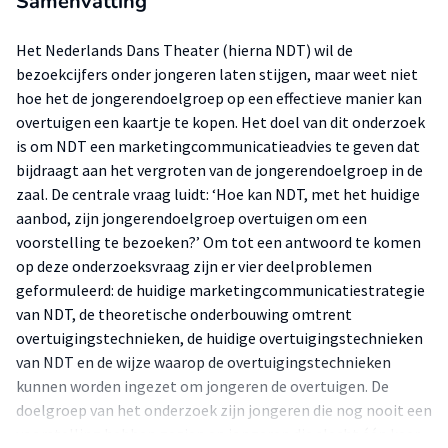
Samenvatting
Het Nederlands Dans Theater (hierna NDT) wil de
bezoekcijfers onder jongeren laten stijgen, maar weet niet
hoe het de jongerendoelgroep op een effectieve manier kan
overtuigen een kaartje te kopen. Het doel van dit onderzoek
is om NDT een marketingcommunicatieadvies te geven dat
bijdraagt aan het vergroten van de jongerendoelgroep in de
zaal. De centrale vraag luidt: ‘Hoe kan NDT, met het huidige
aanbod, zijn jongerendoelgroep overtuigen om een
voorstelling te bezoeken?’ Om tot een antwoord te komen
op deze onderzoeksvraag zijn er vier deelproblemen
geformuleerd: de huidige marketingcommunicatiestrategie
van NDT, de theoretische onderbouwing omtrent
overtuigingstechnieken, de huidige overtuigingstechnieken
van NDT en de wijze waarop de overtuigingstechnieken
kunnen worden ingezet om jongeren de overtuigen. De
doelgroep van het onderzoek zijn jongeren die nog nooit een
voorstelling hebben gezien en jongeren die slecht één keer