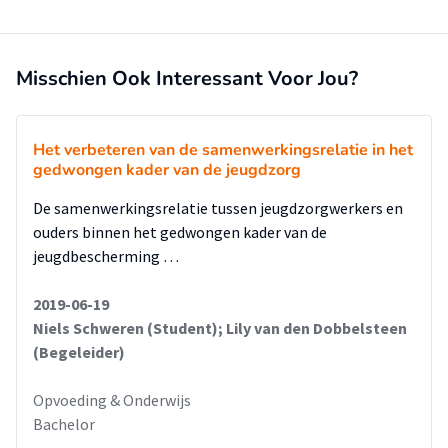
in het onderzoek. Daarnaast zouden er praatgroepen met
ouders georganiseerd kunnen worden om over deze
(opvoed)kwesties te praten.
Misschien Ook Interessant Voor Jou?
Het verbeteren van de samenwerkingsrelatie in het
gedwongen kader van de jeugdzorg
De samenwerkingsrelatie tussen jeugdzorgwerkers en
ouders binnen het gedwongen kader van de
jeugdbescherming …
2019-06-19
Niels Schweren (Student); Lily van den Dobbelsteen
(Begeleider)
Opvoeding & Onderwijs
Bachelor