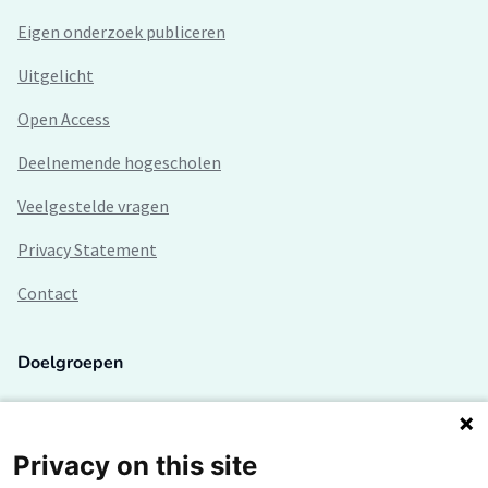
Eigen onderzoek publiceren
Uitgelicht
Open Access
Deelnemende hogescholen
Veelgestelde vragen
Privacy Statement
Contact
Doelgroepen
Studenten
Lectoren en onderzoekers
Privacy on this site