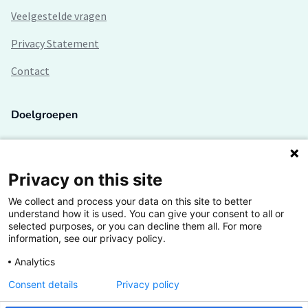
Veelgestelde vragen
Privacy Statement
Contact
Doelgroepen
Studenten
Lectoren en onderzoekers
Privacy on this site
We collect and process your data on this site to better
Bedrijven
understand how it is used. You can give your consent to all or
selected purposes, or you can decline them all. For more
Hogescholen
information, see our privacy policy.
Analytics
Consent details
Privacy policy
De grootste kennisbank van het HBO