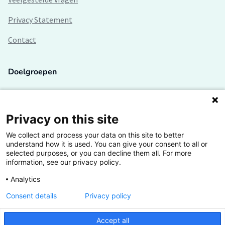
Privacy Statement
Contact
Doelgroepen
Studenten
Lectoren en onderzoekers
Privacy on this site
We collect and process your data on this site to better
Bedrijven
understand how it is used. You can give your consent to all or
selected purposes, or you can decline them all. For more
Hogescholen
information, see our privacy policy.
Analytics
Consent details
Privacy policy
De grootste kennisbank van het HBO
Accept all