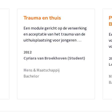
rvan is.
Trauma en thuis
P
B
Een module gericht op de verwerking
en acceptatie van het trauma van de
E
uithuisplaatsing voor jongeren …
v
v
2012
Cyriara van Broekhoven (Student)
2
L
Mens & Maatschappij
Bachelor
M
B