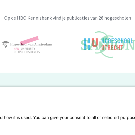
Op de HBO Kennisbank vind je publicaties van 26 hogescholen
BO Kennisbank
er de HBO Kennisbank
Deelnemende hogescholen
gen onderzoek publiceren
Veelgestelde vragen
d how it is used. You can give your consent to all or selected purpos
tgelicht
Privacy Statement