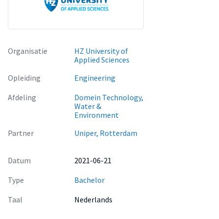
energie. Daarom wordt er aanbevolen om verschillende
technologieën te combineren worden. Eventueel vervolg
onderzoek zou kunnen uitwijzen dat andere onder
ontwikkelde technologieën beter zijn in de toekomst.
Organisatie
HZ University of
Applied Sciences
Opleiding
Engineering
Afdeling
Domein Technology,
Water &
Environment
Partner
Uniper, Rotterdam
Datum
2021-06-21
Type
Bachelor
Taal
Nederlands