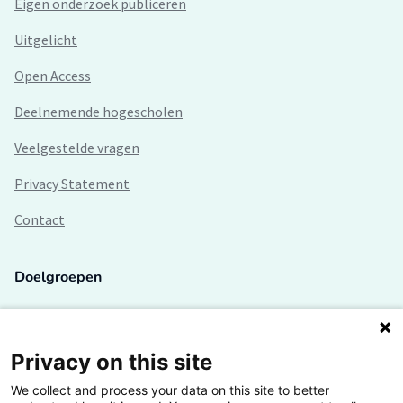
Eigen onderzoek publiceren
Uitgelicht
Open Access
Deelnemende hogescholen
Veelgestelde vragen
Privacy Statement
Contact
Doelgroepen
Studenten
Lectoren en onderzoekers
Privacy on this site
We collect and process your data on this site to better
Bedrijven