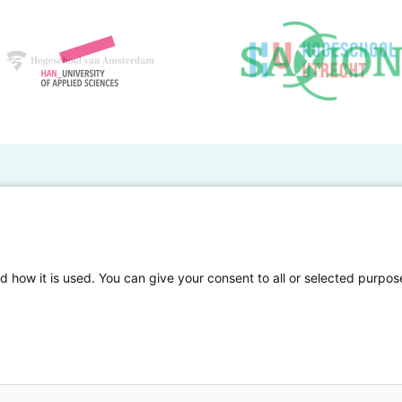
BO Kennisbank
er de HBO Kennisbank
Deelnemende hogescholen
gen onderzoek publiceren
Veelgestelde vragen
d how it is used. You can give your consent to all or selected purpos
tgelicht
Privacy Statement
en Access
Contact