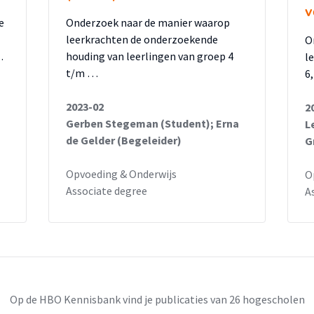
v
e
Onderzoek naar de manier waarop
leerkrachten de onderzoekende
O
…
houding van leerlingen van groep 4
l
t/m …
6
2023-02
2
Gerben Stegeman (Student); Erna
L
de Gelder (Begeleider)
G
Opvoeding & Onderwijs
O
Associate degree
A
Op de HBO Kennisbank vind je publicaties van 26 hogescholen