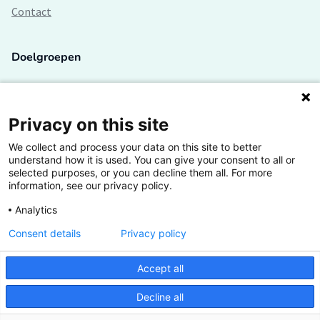
Contact
Doelgroepen
Studenten
Lectoren en onderzoekers
Privacy on this site
We collect and process your data on this site to better
Bedrijven
understand how it is used. You can give your consent to all or
selected purposes, or you can decline them all. For more
Hogescholen
information, see our privacy policy.
Analytics
Consent details
Privacy policy
De grootste kennisbank van het HBO
Accept all
Inspiratie op jouw vakgebied
Decline all
Vrij toegankelijk