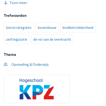
Toon meer
heeft vooral een zichtbaar effect op de motivatie en
betrokkenheid van kinderen, wat hen stimuleert om eigen
Trefwoorden
verantwoordelijkheid te nemen voor het handelen en
vervolgdoelen te stellen.
leerstrategieën
bovenbouw
kindbetrokkenheid
zelfregulatie
de rol van de leerkracht
Thema
Opvoeding & Onderwijs