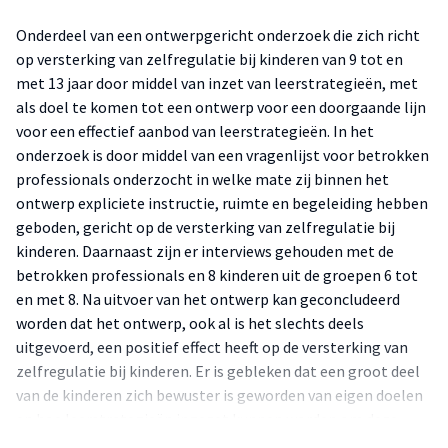
Onderdeel van een ontwerpgericht onderzoek die zich richt
op versterking van zelfregulatie bij kinderen van 9 tot en
met 13 jaar door middel van inzet van leerstrategieën, met
als doel te komen tot een ontwerp voor een doorgaande lijn
voor een effectief aanbod van leerstrategieën. In het
onderzoek is door middel van een vragenlijst voor betrokken
professionals onderzocht in welke mate zij binnen het
ontwerp expliciete instructie, ruimte en begeleiding hebben
geboden, gericht op de versterking van zelfregulatie bij
kinderen. Daarnaast zijn er interviews gehouden met de
betrokken professionals en 8 kinderen uit de groepen 6 tot
en met 8. Na uitvoer van het ontwerp kan geconcludeerd
worden dat het ontwerp, ook al is het slechts deels
uitgevoerd, een positief effect heeft op de versterking van
zelfregulatie bij kinderen. Er is gebleken dat een groot deel
van de kinderen zich bewuster is geworden van eigen doelen
en hoe leerstrategieën ingezet kunnen worden om deze
doelen te bereiken. Het combineren van leerstrategieën