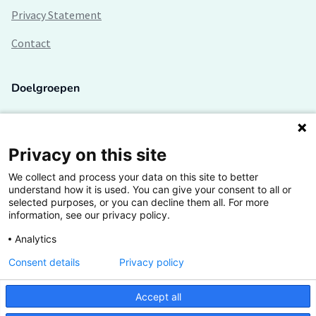
Privacy Statement
Contact
Doelgroepen
Studenten
Lectoren en onderzoekers
Privacy on this site
We collect and process your data on this site to better
Bedrijven
understand how it is used. You can give your consent to all or
selected purposes, or you can decline them all. For more
Hogescholen
information, see our privacy policy.
Analytics
Consent details
Privacy policy
De grootste kennisbank van het HBO
Accept all
Inspiratie op jouw vakgebied