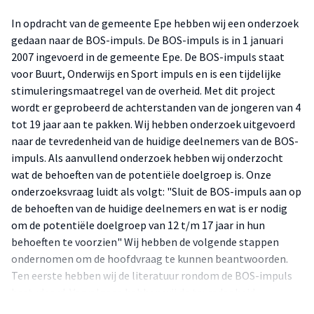
In opdracht van de gemeente Epe hebben wij een onderzoek
gedaan naar de BOS-impuls. De BOS-impuls is in 1 januari
2007 ingevoerd in de gemeente Epe. De BOS-impuls staat
voor Buurt, Onderwijs en Sport impuls en is een tijdelijke
stimuleringsmaatregel van de overheid. Met dit project
wordt er geprobeerd de achterstanden van de jongeren van 4
tot 19 jaar aan te pakken. Wij hebben onderzoek uitgevoerd
naar de tevredenheid van de huidige deelnemers van de BOS-
impuls. Als aanvullend onderzoek hebben wij onderzocht
wat de behoeften van de potentiële doelgroep is. Onze
onderzoeksvraag luidt als volgt: "Sluit de BOS-impuls aan op
de behoeften van de huidige deelnemers en wat is er nodig
om de potentiële doelgroep van 12 t/m 17 jaar in hun
behoeften te voorzien" Wij hebben de volgende stappen
ondernomen om de hoofdvraag te kunnen beantwoorden.
Ten eerste hebben wij de literatuur rondom de BOS-impuls
bestudeerd. Vervolgens hebben wij de tevredenheid
onderzocht door middel van het enquêteren van de huidige