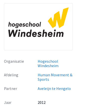
een voorwaarde is voor het mogelijk maken van de transfer.
De verschillende contacten die de therapeut met de
betrokkenen van de cliënt heeft, zorgen ervoor dat de cliënt
het geleerde beter gaat toepassen in de praktijk. Daarnaast
is gebleken dat naast het aanbod binnen de therapie, het
aanbod buiten de therapie erg belangrijk is.
Huiswerkopdrachten die zijn afgestemd op het doel, op de
sessies en op de cliënt spelen een grote rol. Omdat de
resultaten erg positief zijn, heb ik Aveleijn aanbevolen om
deze behandelvorm vaker aan te bieden.
Organisatie
Hogeschool
Windesheim
Afdeling
Human Movement &
Sports
Partner
Aveleijn te Hengelo
Jaar
2012