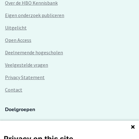
Over de HBO Kennisbank
Eigen onderzoek publiceren
Uitgelicht
Open Access
Deelnemende hogescholen
Veelgestelde vragen
Privacy Statement
Contact
Doelgroepen
Studenten
Lectoren en onderzoekers
Privacy on this site