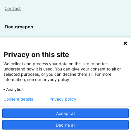
Contact
Doelgroepen
Studenten
Lectoren en onderzoekers
Privacy on this site
We collect and process your data on this site to better
Bedrijven
understand how it is used. You can give your consent to all or
selected purposes, or you can decline them all. For more
Hogescholen
information, see our privacy policy.
Analytics
Consent details
Privacy policy
De grootste kennisbank van het HBO
Accept all
Inspiratie op jouw vakgebied
Decline all