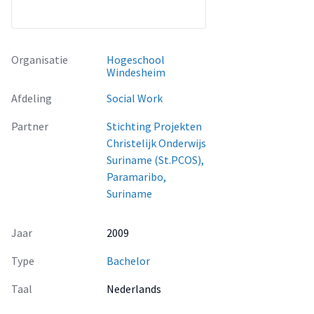
Abrabroki, Latour en Marowijne-Flora.
Uit het onderzoek is gebleken dat 83% van de
crèchebegeleiders behoefte heeft aan
opvoedingsondersteuning. Hierbij gaat de voorkeur uit naar
Organisatie
Hogeschool
Windesheim
het krijgen van ondersteuning in de vorm van cursussen en
trainingen over verschillende onderwerpen.
Afdeling
Social Work
Partner
Stichting Projekten
Christelijk Onderwijs
Suriname (St.PCOS),
Paramaribo,
Suriname
Jaar
2009
Type
Bachelor
Taal
Nederlands