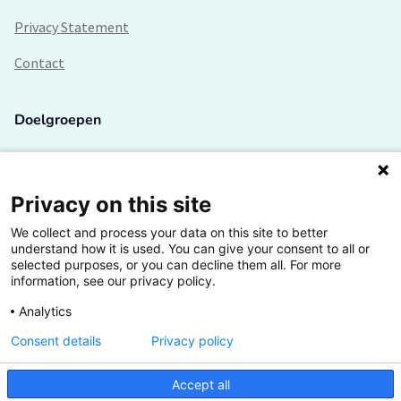
Privacy Statement
Contact
Doelgroepen
Studenten
Lectoren en onderzoekers
Privacy on this site
We collect and process your data on this site to better
Bedrijven
understand how it is used. You can give your consent to all or
selected purposes, or you can decline them all. For more
Hogescholen
information, see our privacy policy.
Analytics
Consent details
Privacy policy
De grootste kennisbank van het HBO
Accept all