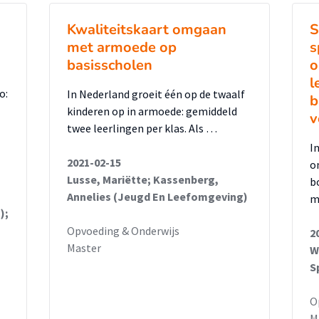
ende gedragsproblemen. Echter, in de
zij niet hoe zij deze interventies dienen toe
Kwaliteitskaart omgaan
S
ersteuning nodig in het toepassen van
met armoede op
s
basisscholen
o
l
k worden gepresenteerd aan de centrale
o:
In Nederland groeit één op de twaalf
b
e en kunnen als vertrekpunt dienen voor
kinderen op in armoede: gemiddeld
v
ren van een school breed
twee leerlingen per klas. Als …
I
2021-02-15
o
Lusse, Mariëtte; Kassenberg,
b
Annelies (Jeugd En Leefomgeving)
m
);
Opvoeding & Onderwijs
2
Master
W
S
O
M