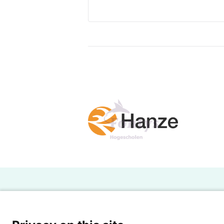
H
Powered by SURF
Ov