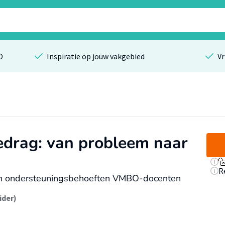
O
Inspiratie op jouw vakgebied
Vr
edrag: van probleem naar
R
en ondersteuningsbehoeften VMBO-docenten
ider)