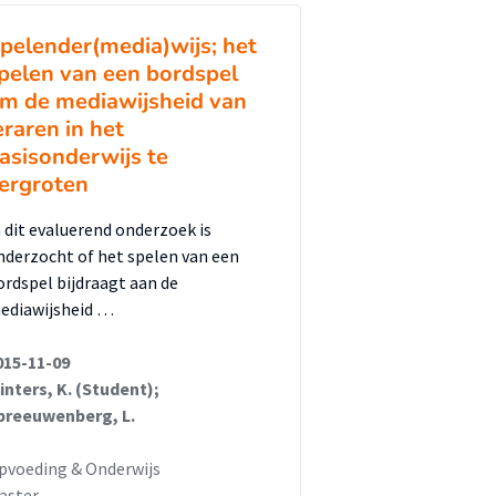
pelender(media)wijs; het
pelen van een bordspel
m de mediawijsheid van
eraren in het
asisonderwijs te
ergroten
n dit evaluerend onderzoek is
nderzocht of het spelen van een
ordspel bijdraagt aan de
ediawijsheid …
015-11-09
inters, K. (Student);
preeuwenberg, L.
pvoeding & Onderwijs
aster