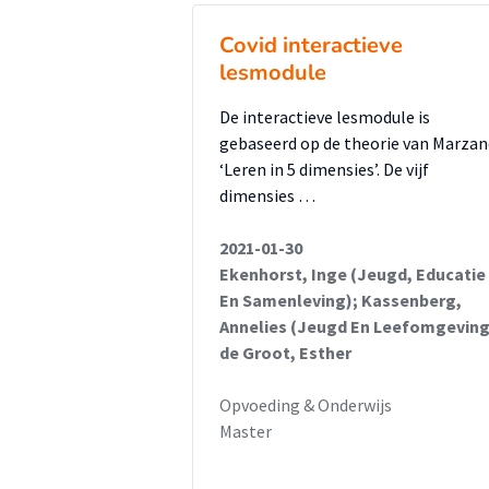
van leerlingen met externaliser
praktijk van het lesgeven, weten 
Covid interactieve
te passen. Docenten hebben ond
lesmodule
positief werkende interventies.
De interactieve lesmodule is
De resultaten van dit onderzoe
gebaseerd op de theorie van Marzan
directie van het Nuborgh Colleg
‘Leren in 5 dimensies’. De vijf
dimensies …
het ontwikkelen en implemente
onderwijszorgarrangement.
2021-01-30
Ekenhorst, Inge (Jeugd, Educatie
En Samenleving); Kassenberg,
Annelies (Jeugd En Leefomgeving
de Groot, Esther
Opvoeding & Onderwijs
Master