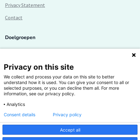
Privacy Statement
Contact
Doelgroepen
Studenten
Lectoren en onderzoekers
Privacy on this site
We collect and process your data on this site to better
Bedrijven
understand how it is used. You can give your consent to all or
selected purposes, or you can decline them all. For more
Hogescholen
information, see our privacy policy.
Analytics
Consent details
Privacy policy
De grootste kennisbank van het HBO
Accept all
Inspiratie op jouw vakgebied