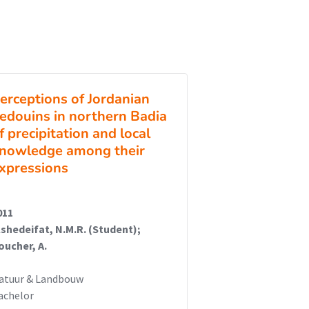
erceptions of Jordanian
edouins in northern Badia
f precipitation and local
nowledge among their
xpressions
011
lshedeifat, N.M.R. (Student);
oucher, A.
atuur & Landbouw
achelor