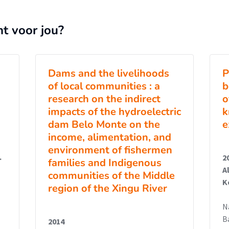
nt voor jou?
Dams and the livelihoods
P
of local communities : a
b
research on the indirect
o
impacts of the hydroelectric
k
dam Belo Monte on the
e
income, alimentation, and
environment of fishermen
.
2
families and Indigenous
A
communities of the Middle
K
region of the Xingu River
N
B
2014