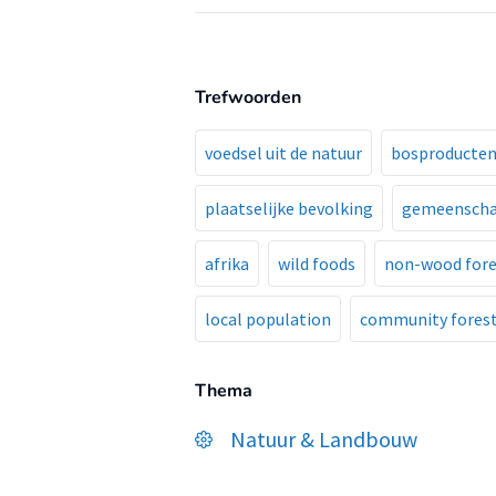
Trefwoorden
voedsel uit de natuur
bosproducten
plaatselijke bevolking
gemeensch
afrika
wild foods
non-wood fore
local population
community forest
Thema
Natuur & Landbouw