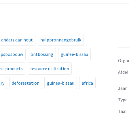
 anders dan hout
hulpbronnengebruik
apsbosbouw
ontbossing
guinee-bissau
Organ
st products
resource utilization
Afdel
ry
deforestation
guinea-bissau
africa
Jaar
Type
Taal