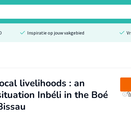
O
Inspiratie op jouw vakgebied
Vr
ocal livelihoods : an
ituation Inbéli in the Boé
Bissau