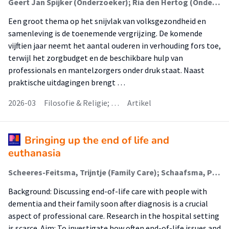
Geert Jan Spijker (Onderzoeker); Ria den Hertog (Onderzoeker); Robert van Putten (Lector)
Een groot thema op het snijvlak van volksgezondheid en
samenleving is de toenemende vergrijzing. De komende
vijftien jaar neemt het aantal ouderen in verhouding fors toe,
terwijl het zorgbudget en de beschikbare hulp van
professionals en mantelzorgers onder druk staat. Naast
praktische uitdagingen brengt …
2026-03
Filosofie & Religie; …
Artikel
Bringing up the end of life and
euthanasia
Scheeres-Feitsma, Trijntje (Family Care); Schaafsma, Petruschka; van Kempen, Janneke; van der Steen, Jenny T
Background: Discussing end-of-life care with people with
dementia and their family soon after diagnosis is a crucial
aspect of professional care. Research in the hospital setting
is scarce. Aim: To investigate how often end-of-life issues and