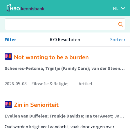
NL
Filter
670 Resultaten
Sorteer
Not wanting to be a burden
Scheeres-Feitsma, Trijntje (Family Care); van der Steen, Jenny T; Schaafsma, Petruschka
2026-05-08
Filosofie & Religie; …
Artikel
Zin in Senioriteit
Evelien van Duffelen; Froukje Davidse; Ina ter Avest; Jan Piet Vlasblom (Onderzoeker)
Oud worden krijgt veel aandacht, vaak door zorgen over