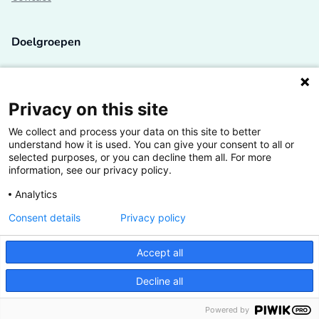
Doelgroepen
Studenten
Lectoren en onderzoekers
Privacy on this site
We collect and process your data on this site to better
Bedrijven
understand how it is used. You can give your consent to all or
selected purposes, or you can decline them all. For more
Hogescholen
information, see our privacy policy.
Analytics
Consent details
Privacy policy
De grootste kennisbank van het HBO
Accept all
Inspiratie op jouw vakgebied
Decline all
Vrij toegankelijk
Powered by