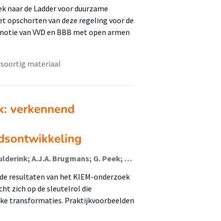
k naar de Ladder voor duurzame
het opschorten van deze regeling voor de
de motie van VVD en BBB met open armen
soortig materiaal
k: verkennend
edsontwikkeling
M. Adams; F. van Hagen; J. van Dorp; S. Frankort; L. Vulderink; A.J.A. Brugmans; G. Peek; B. Borra; F. Suurenbroek; Cees-Jan Pen
 de resultaten van het KIEM-onderzoek
ht zich op de sleutelrol die
ijke transformaties. Praktijkvoorbeelden