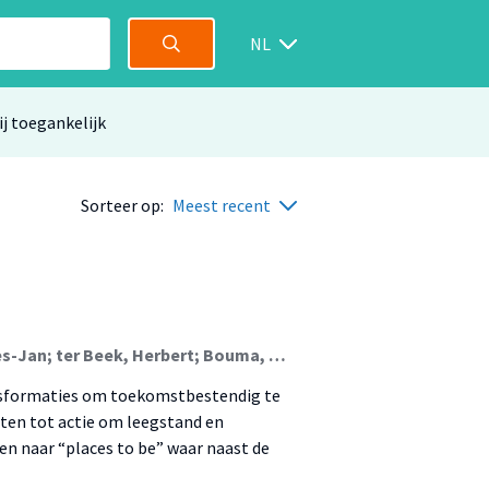
NL
ij toegankelijk
Sorteer op:
Meest recent
de Zwart, Bart (Vastgoed); Janssen, Ingrid; Pen, Cees-Jan; ter Beek, Herbert; Bouma, Geiske; Custers, Lieve; Dooghe, David; de Zwart, Bart
nsformaties om toekomstbestendig te
ten tot actie om leegstand en
n naar “places to be” waar naast de