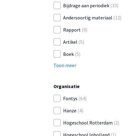
Bijdrage aan periodiek
(33)
Andersoortig materiaal
(12)
Rapport
(9)
Artikel
(5)
Boek
(5)
Toon meer
Organisatie
Fontys
(64)
Hanze
(4)
Hogeschool Rotterdam
(2)
Hogeschool Inholland
(1)