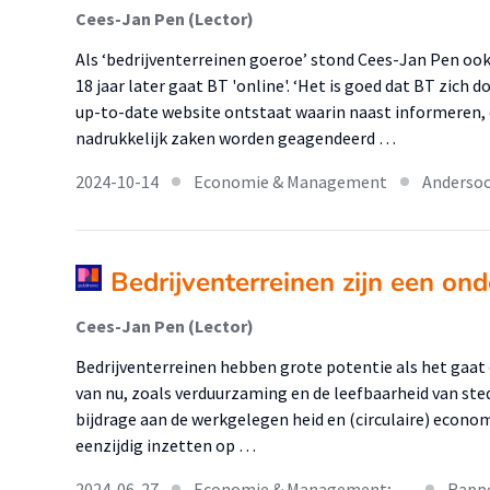
Cees-Jan Pen (Lector)
Als ‘bedrijventerreinen goeroe’ stond Cees-Jan Pen ook
18 jaar later gaat BT 'online'. ‘Het is goed dat BT zich 
up-to-date website ontstaat waarin naast informeren, d
nadrukkelijk zaken worden geagendeerd …
2024-10-14
Economie & Management
Andersoo
Bedrijventerreinen zijn een on
Cees-Jan Pen (Lector)
Bedrijventerreinen hebben grote potentie als het gaat
van nu, zoals verduurzaming en de leefbaarheid van sted
bijdrage aan de werkgelegen heid en (circulaire) economie
eenzijdig inzetten op …
2024-06-27
Economie & Management; …
Rapp