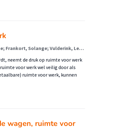
rk
Adams, Monica; van Hagen, Folkert; van Dorp, Jenske; Frankort, Solange; Vulderink, Lenard; Brugmans, Auke; Peek, Gert-Joost; Borra, Bernardina (Lectoraat Bouwtransformatie); Suurenbroek, Frank (Lectoraat Bouwtransformatie); Pen, Cees-Jan
ordt, neemt de druk op ruimte voor werk
ruimte voor werk wel veilig door als
betaalbare) ruimte voor werk, kunnen
 de wagen, ruimte voor