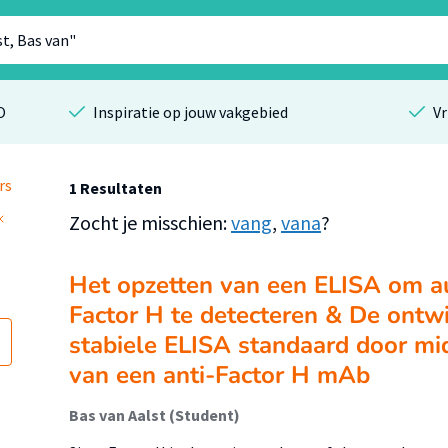
O
Inspiratie op jouw vakgebied
Vr
rs
1 Resultaten
Zocht je misschien:
vang
,
vana
?
Het opzetten van een ELISA om au
Factor H te detecteren & De ontw
stabiele ELISA standaard door mid
van een anti-Factor H mAb
Bas van Aalst (Student)