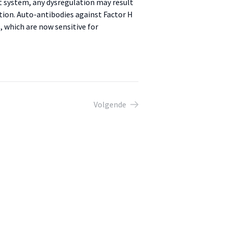
t system, any dysregulation may result
tion. Auto-antibodies against Factor H
s, which are now sensitive for
Volgende