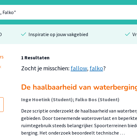
O
Inspiratie op jouw vakgebied
Vr
rs
1 Resultaten
Zocht je misschien:
fallow
,
falko
?
De haalbaarheid van waterbergi
Inge Hoetink (Student); Falko Bos (Student)
Deze scriptie onderzoekt de haalbaarheid van waterber
gebieden. Door toenemende wateroverlast en beperkte 
ruimtegebruik steeds belangrijker. Spoorterreinen bie
berging. Het onderzoek beoordeelt technische …