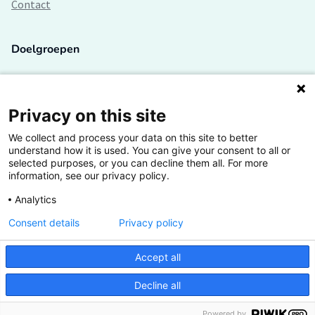
Contact
Doelgroepen
Studenten
Lectoren en onderzoekers
Privacy on this site
We collect and process your data on this site to better
Bedrijven
understand how it is used. You can give your consent to all or
selected purposes, or you can decline them all. For more
Hogescholen
information, see our privacy policy.
Analytics
Consent details
Privacy policy
De grootste kennisbank van het HBO
Accept all
Inspiratie op jouw vakgebied
Decline all
Vrij toegankelijk
Powered by