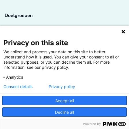
Doelgroepen
Studenten
Lectoren en onderzoekers
Privacy on this site
We collect and process your data on this site to better
Bedrijven
understand how it is used. You can give your consent to all or
selected purposes, or you can decline them all. For more
Hogescholen
information, see our privacy policy.
Analytics
Consent details
Privacy policy
De grootste kennisbank van het HBO
Accept all
Inspiratie op jouw vakgebied
Decline all
Vrij toegankelijk
Powered by