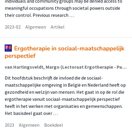
individuals and community groups may be denied access to
meaningful occupations through societal powers outside
their control. Previous research …
2023-02
Algemeen
Artikel
Ergotherapie in sociaal-maatschappelijk
perspectief
van Hartingsveldt, Margo (Lectoraat Ergotherapie - Participatie En Omgeving); Ammeraal, Marion; Engelen, Anne-Mie; van Hartingsveldt, Margo; Kos, Daphne; le Granse, Mieke
Dit hoofdstuk beschrijft de invloed die de sociaal-
maatschappelijke omgeving in België en Nederland heeft op
gezondheid en welzijn van mensen. Het gaat in op de rol die
ergotherapie vanuit sociaal-maatschappelijk perspectief
heeft in het werken met organisaties en gemeenschappen.
Het basisdeel gaat over …
2023
Algemeen
Boekdeel