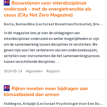
Bouwstenen voor interdisciplinair
onderzoek - met de energietransitie als
casus (City Net Zero Magazine)
Borra, Bernardina (Lectoraat Bouwtransformatie); Bredenoort, Danique (Lectoraat Psychologie Voor Een Duurzame Stad); van den Buuse, Daniel (Lectoraat Urban Economic Innovation); Faddegon, Krispijn (Lectoraat Psychologie Voor Een Duurzame Stad); Meerkerk, Joachim (Lectoraat Coördinatie Grootstedelijke Vraagstukken); Shafqat, Omar (Lectoraat Energie En Innovatie); van Wees, Mark (Lectoraat Energie En Innovatie); van der Kooi, Caroline (Faculteit Techniek (Ft))
In dit magazine lees je over de uitdagingen van
interdisciplinair onderzoek en welke mogelijkheden er zijn
om de samenwerking tussen disciplines te versterken. We
geven tips voor het verbeteren van een onderzoeksopzet,
vertellen over instrumenten die het samenwerkingsproces
tussen verschillende disciplines …
2024-05-14
Algemeen
Rapport
Rijken moeten meer bijdragen aan
klimaatbeleid dan armen
Faddegon, Krispijn (Lectoraat Psychologie Voor Een Duurzame Stad); Renes, Reint Jan (Lectoraat Psychologie Voor Een Duurzame Stad)