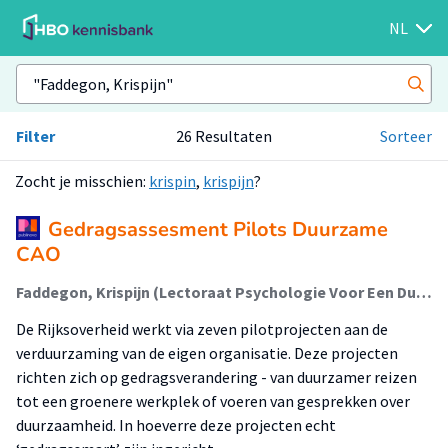
NL
Filter
26 Resultaten
Sorteer
Zocht je misschien:
krispin
,
krispijn
?
Gedragsassesment Pilots Duurzame
CAO
Faddegon, Krispijn (Lectoraat Psychologie Voor Een Duurzame Stad); Vermeer, Willemijn (Lectoraat Psychologie Voor Een Duurzame Stad); Bredenoort, Danique (Lectoraat Psychologie Voor Een Duurzame Stad); Benoist, Nco; Renes, Reint Jan (Lectoraat Psychologie Voor Een Duurzame Stad)
De Rijksoverheid werkt via zeven pilotprojecten aan de
verduurzaming van de eigen organisatie. Deze projecten
richten zich op gedragsverandering - van duurzamer reizen
tot een groenere werkplek of voeren van gesprekken over
duurzaamheid. In hoeverre deze projecten echt