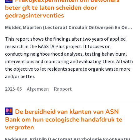
beter gft te laten scheiden door
gedragsinterventies
Mulder, Maarten (Lectoraat Circulair Ontwerpen En Ondernemen); Faddegon, Krispijn (Lectoraat Psychologie Voor Een Duurzame Stad); Kappers, Carlijn (Lectoraat Psychologie Voor Een Duurzame Stad); Snäll, Bente (Lectoraat Circulair Ontwerpen En Ondernemen)
This report shows the findings after two years of applied
research in the BASSTA Plus project. It focuses on
conducting neighbourhood analyses, testing behavioural
interventions and monitoring and evaluating them. All with
the objective to let residents separate organic waste more
and/or better.
2025-06
Algemeen
Rapport
De bereidheid van klanten van ASN
Bank om hun ecologische handafdruk te
vergroten
Faddegon, Krispijn (Lectoraat Psychologie Voor Een Duurzame Stad); Benoist, Nico; Bos, Marijn; Toolens, Nora; Renes, Reint Jan (Lectoraat Psychologie Voor Een Duurzame Stad); Bolderdijk, Jan Willem