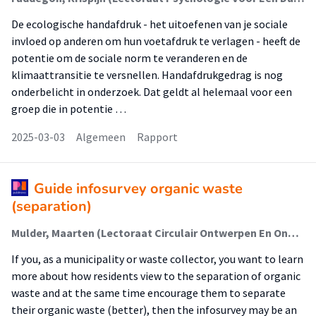
De ecologische handafdruk - het uitoefenen van je sociale
invloed op anderen om hun voetafdruk te verlagen - heeft de
potentie om de sociale norm te veranderen en de
klimaattransitie te versnellen. Handafdrukgedrag is nog
onderbelicht in onderzoek. Dat geldt al helemaal voor een
groep die in potentie …
2025-03-03
Algemeen
Rapport
Guide infosurvey organic waste
(separation)
Mulder, Maarten (Lectoraat Circulair Ontwerpen En Ondernemen); Snäll, Bente (Lectoraat Circulair Ontwerpen En Ondernemen); Kappers, Carlijn (Lectoraat Psychologie Voor Een Duurzame Stad); Faddegon, Krispijn (Lectoraat Psychologie Voor Een Duurzame Stad)
If you, as a municipality or waste collector, you want to learn
more about how residents view to the separation of organic
waste and at the same time encourage them to separate
their organic waste (better), then the infosurvey may be an