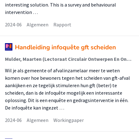
interesting solution. This is a survey and behavioural
intervention …
2024-06
Algemeen
Rapport
Handleiding infoquête gft scheiden
Mulder, Maarten (Lectoraat Circulair Ontwerpen En Ondernemen); Snäll, Bente (Lectoraat Circulair Ontwerpen En Ondernemen); Kappers, Carlijn (Lectoraat Psychologie Voor Een Duurzame Stad); Faddegon, Krispijn (Lectoraat Psychologie Voor Een Duurzame Stad)
Wil je als gemeente of afvalinzamelaar meer te weten
komen over hoe bewoners tegen het scheiden van gft-afval
aankijken en ze tegelijk stimuleren hun gft (beter) te
scheiden, dan is de infoquête mogelijk een interessante
oplossing. Dit is een enquête en gedragsinterventie in één.
De infoquête kan ingezet …
2024-06
Algemeen
Workingpaper