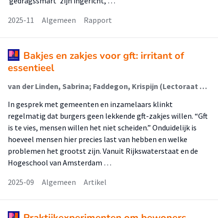
‘gedragssmart’ zijn ingericht, …
2025-11
Algemeen
Rapport
Bakjes en zakjes voor gft: irritant of
essentieel
van der Linden, Sabrina; Faddegon, Krispijn (Lectoraat Psychologie Voor Een Duurzame Stad)
In gesprek met gemeenten en inzamelaars klinkt
regelmatig dat burgers geen lekkende gft-zakjes willen. “Gft
is te vies, mensen willen het niet scheiden.” Onduidelijk is
hoeveel mensen hier precies last van hebben en welke
problemen het grootst zijn. Vanuit Rijkswaterstaat en de
Hogeschool van Amsterdam …
2025-09
Algemeen
Artikel
Praktijkexperimenten om bewoners