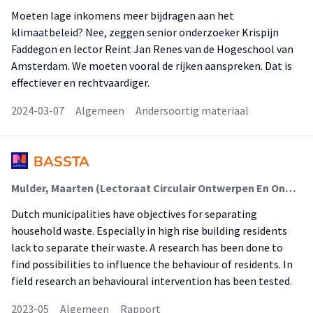
Moeten lage inkomens meer bijdragen aan het
klimaatbeleid? Nee, zeggen senior onderzoeker Krispijn
Faddegon en lector Reint Jan Renes van de Hogeschool van
Amsterdam. We moeten vooral de rijken aanspreken. Dat is
effectiever en rechtvaardiger.
2024-03-07
Algemeen
Andersoortig materiaal
BASSTA
Mulder, Maarten (Lectoraat Circulair Ontwerpen En Ondernemen); Faddegon, Krispijn (Lectoraat Psychologie Voor Een Duurzame Stad); Postma, Sophie; Kappers, Carlijn (Lectoraat Psychologie Voor Een Duurzame Stad); de Leede, Annelies
Dutch municipalities have objectives for separating
household waste. Especially in high rise building residents
lack to separate their waste. A research has been done to
find possibilities to influence the behaviour of residents. In
field research an behavioural intervention has been tested.
2023-05
Algemeen
Rapport