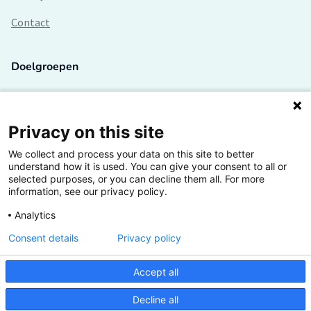
Contact
Doelgroepen
Studenten
Lectoren en onderzoekers
Privacy on this site
We collect and process your data on this site to better
Bedrijven
understand how it is used. You can give your consent to all or
selected purposes, or you can decline them all. For more
Hogescholen
information, see our privacy policy.
Analytics
Consent details
Privacy policy
De grootste kennisbank van het HBO
Accept all
Inspiratie op jouw vakgebied
Decline all