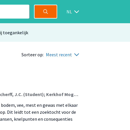
NL
ij toegankelijk
Sorteer op:
Meest recent
Berende, R.T.M. (Student); Hoop, S.N. de (Student); Scherff, J.C. (Student); Kerkhof Mogot, R.
j bodem, vee, mest en gewas met elkaar
op. Dit leidt tot een zoektocht voor de
 kansen, knelpunten en consequenties