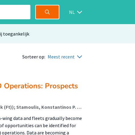
NL
ij toegankelijk
Sorteer op:
Meest recent
O Operations: Prospects
Apostolidis, Asteris; Pelt, Maurice (Faculteit Techniek (Ft)); Stamoulis, Konstantinos P. (Lectoraat Aviation Engineering); Myklebust, Thor; Stålhane, Tor; Jenssen, Gunnar Deinboll; Wærø, Irene
on-wing data and fleets gradually become
 opportunities can be identified for
) operations. Data are becoming a