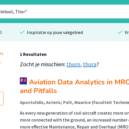
O
Inspiratie op jouw vakgebied
Vr
rs
1 Resultaten
Zocht je misschien:
thorn
,
thora
?
Aviation Data Analytics in MR
and Pitfalls
As every new generation of civil aircraft creates more 
more connected with the ground, an increased number of
more effective Maintenance, Repair and Overhaul (MRO