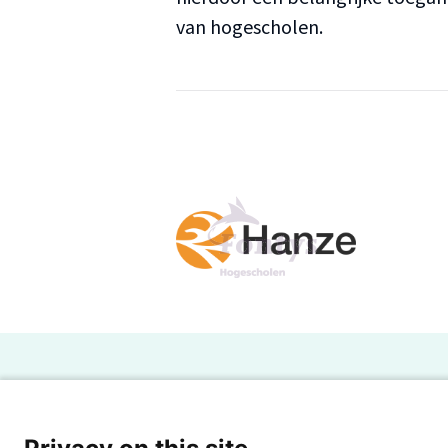
van hogescholen.
H
Powered by SURF
Ov