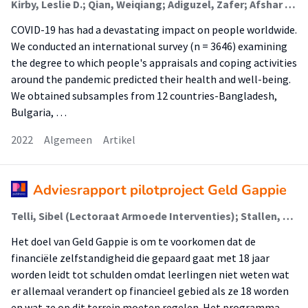
Kirby, Leslie D.; Qian, Weiqiang; Adiguzel, Zafer; Afshar Jahanshahi, Asghar; Bakracheva, Margarita; Orejarena Ballestas, María C; Cruz, José Fernando A; Dash, Arobindu; Dias, Claudia; Ferreira, Maria J.; Goosen, Johanna G.; Kamble, Shanmukh V.; Mihaylov, Nikolay L.; Pan, Fada; Sofia, Rui; Stallen, Mirre (Lectoraat Armoede Interventies); Tamir, Maya; van Dijk, Wilco W.; Vittersø, Joar; Smith, Craig A.
COVID-19 has had a devastating impact on people worldwide.
We conducted an international survey (n = 3646) examining
the degree to which people's appraisals and coping activities
around the pandemic predicted their health and well-being.
We obtained subsamples from 12 countries-Bangladesh,
Bulgaria, …
2022
Algemeen
Artikel
Adviesrapport pilotproject Geld Gappie
Telli, Sibel (Lectoraat Armoede Interventies); Stallen, Mirre (Lectoraat Armoede Interventies); van Geuns, R.C. (Lectoraat Armoede Interventies)
Het doel van Geld Gappie is om te voorkomen dat de
financiële zelfstandigheid die gepaard gaat met 18 jaar
worden leidt tot schulden omdat leerlingen niet weten wat
er allemaal verandert op financieel gebied als ze 18 worden
en wat ze op dit terrein moeten regelen. Het programma