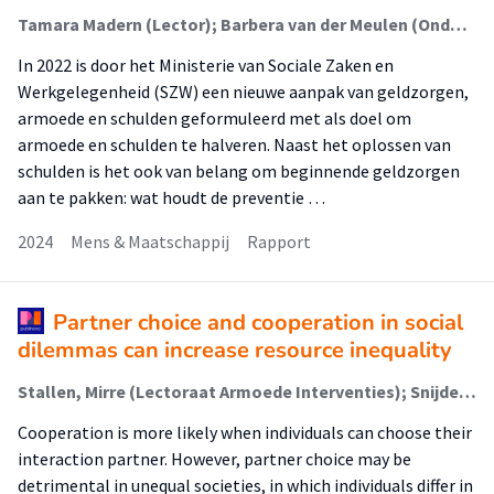
Tamara Madern (Lector); Barbera van der Meulen (Onderzoeker); Julia te Boekhorst (Onderzoeker); Froukje Hovenkamp (Onderzoeker); Anna Custers (Onderzoeker); Marleen Kruithof (Onderzoeker); Ruth Dijkstra (Onderzoeker); Wilco van Dijk (Onderzoeker); Mirre Stallen (Onderzoeker); Vera Hilgevoord (Onderzoeker)
In 2022 is door het Ministerie van Sociale Zaken en
Werkgelegenheid (SZW) een nieuwe aanpak van geldzorgen,
armoede en schulden geformuleerd met als doel om
armoede en schulden te halveren. Naast het oplossen van
schulden is het ook van belang om beginnende geldzorgen
aan te pakken: wat houdt de preventie …
2024
Mens & Maatschappij
Rapport
Partner choice and cooperation in social
dilemmas can increase resource inequality
Stallen, Mirre (Lectoraat Armoede Interventies); Snijder, Luuk L.; Gross, Jörg; Hilbert, Leon P.; De Dreu, Carsten K. W.
Cooperation is more likely when individuals can choose their
interaction partner. However, partner choice may be
detrimental in unequal societies, in which individuals differ in