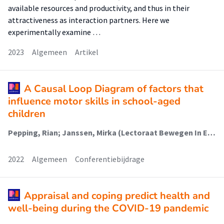
available resources and productivity, and thus in their
attractiveness as interaction partners. Here we
experimentally examine …
2023
Algemeen
Artikel
A Causal Loop Diagram of factors that
influence motor skills in school-aged
children
Pepping, Rian; Janssen, Mirka (Lectoraat Bewegen In En Om School); Streppel, Martinet (Lectoraat Voeding En Beweging); Fukkink, Ruben (Kenniscentrum Onderwijs En Opvoeding); Engelbert, Raoul (Urban Vitality (Fg/Fbsv)); van Hartingsveldt, Margo (Lectoraat Ergotherapie - Participatie En Omgeving); Busch, Vincent; Stallen, Mirre (Lectoraat Armoede Interventies); Oosterlaan, Jaap
2022
Algemeen
Conferentiebijdrage
Appraisal and coping predict health and
well-being during the COVID-19 pandemic