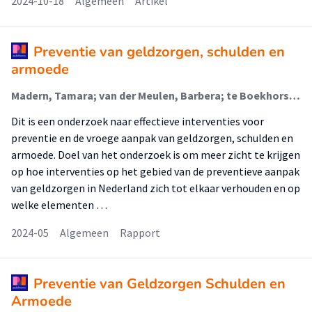
2024-10-18
Algemeen
Artikel
Preventie van geldzorgen, schulden en
armoede
Madern, Tamara; van der Meulen, Barbera; te Boekhorst, Julia; Hovenkamp, Froukje; Custers, Anna (Lectoraat Armoede Interventies); Kruithof, Marleen (Lectoraat Armoede Interventies); Dijkstra, Ruth; van Dijk, Wilco; Stallen, Mirre; Hilgevoord, Vera
Dit is een onderzoek naar effectieve interventies voor
preventie en de vroege aanpak van geldzorgen, schulden en
armoede. Doel van het onderzoek is om meer zicht te krijgen
op hoe interventies op het gebied van de preventieve aanpak
van geldzorgen in Nederland zich tot elkaar verhouden en op
welke elementen …
2024-05
Algemeen
Rapport
Preventie van Geldzorgen Schulden en
Armoede