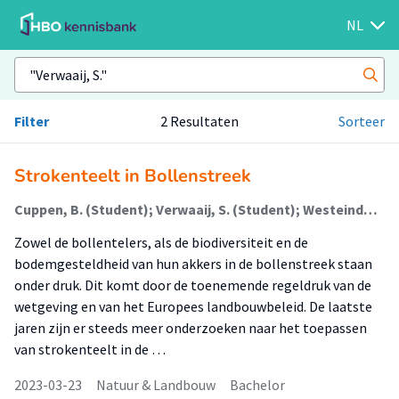
NL
Filter
2 Resultaten
Sorteer
Strokenteelt in Bollenstreek
Cuppen, B. (Student); Verwaaij, S. (Student); Westeinde, M. van 't (Student); Koenders, J.P.M.; Oorschot, J.J.M. van
Zowel de bollentelers, als de biodiversiteit en de
bodemgesteldheid van hun akkers in de bollenstreek staan
onder druk. Dit komt door de toenemende regeldruk van de
wetgeving en van het Europees landbouwbeleid. De laatste
jaren zijn er steeds meer onderzoeken naar het toepassen
van strokenteelt in de …
2023-03-23
Natuur & Landbouw
Bachelor