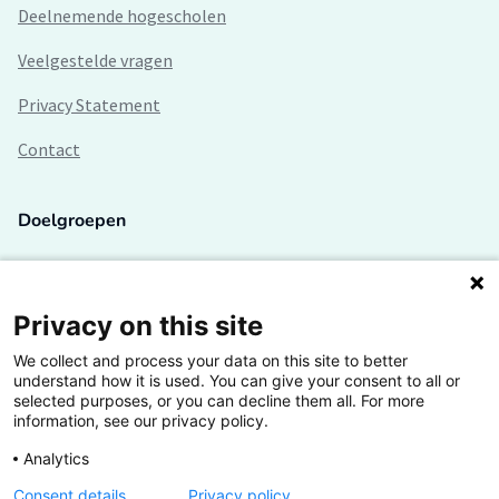
Deelnemende hogescholen
Veelgestelde vragen
Privacy Statement
Contact
Doelgroepen
Studenten
Lectoren en onderzoekers
Privacy on this site
We collect and process your data on this site to better
Bedrijven
understand how it is used. You can give your consent to all or
selected purposes, or you can decline them all. For more
Hogescholen
information, see our privacy policy.
Analytics
Consent details
Privacy policy