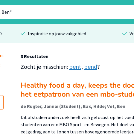
O
Inspiratie op jouw vakgebied
Vr
rs
3 Resultaten
Zocht je misschien:
bent
,
bend
?
Healthy food a day, keeps the doct
het eetpatroon van een mbo-stud
de Ruijter, Jannai (Student); Bax, Hilde; Vet, Ben
Dit afstudeeronderzoek heeft zich gefocust op het voed
studenten van een MBO Sport- en Bewegen. Het doel van
eetgedrag aan te tonen tussen bovengenoemde leerjaren