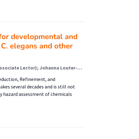
 for developmental and
 C. elegans and other
Monique van der Voet (Onderzoeker); Marc Teunis (Associate Lector); Johanna Louter-Van de Haar (Onderzoeker); Nienke Stigter (Onderzoeker); Diksha Balla (Onderzoeker); Martijn Rooseboom (Onderzoeker); Kimberley Wever (Onderzoeker); Cyrille Krul (Lector); Raymond Pieters (Lector); Marjolein Wildwater (Onderzoeker); Vera van Noort (Onderzoeker)
eduction, Refinement, and
kes several decades and is still not
ry hazard assessment of chemicals