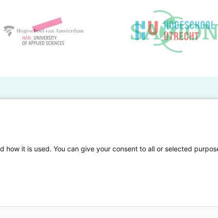
BO Kennisbank
er de HBO Kennisbank
Deelnemende hogescholen
gen onderzoek publiceren
Veelgestelde vragen
d how it is used. You can give your consent to all or selected purpos
tgelicht
Privacy Statement
en Access
Contact