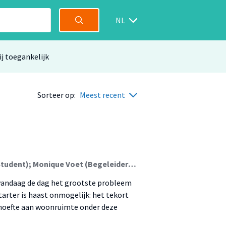
NL
ij toegankelijk
Sorteer op:
Meest recent
Sofie van den Nieuwenhof (Student); Kay van Pelt (Student); Monique Voet (Begeleider); Iwan Westerveen (Begeleider)
vandaag de dag het grootste probleem
arter is haast onmogelijk: het tekort
ehoefte aan woonruimte onder deze