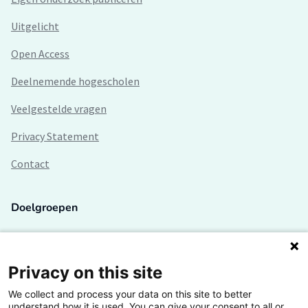
Uitgelicht
Open Access
Deelnemende hogescholen
Veelgestelde vragen
Privacy Statement
Contact
Doelgroepen
Studenten
Lectoren en onderzoekers
Privacy on this site
We collect and process your data on this site to better
Bedrijven
understand how it is used. You can give your consent to all or