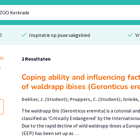
O
Inspiratie op jouw vakgebied
Vr
rs
2 Resultaten
Coping ability and influencing fac
of waldrapp ibises (Geronticus er
Dekker, J. (Student); Pruppers, C. (Student); Griede, T
The waldrapp ibis (Geronticus eremita) is a colonial a
classified as ‘Critically Endangered’ by the Internation
Due to the rapid decline of wild waldrapp ibises a Eu
(EEP) has been set up as …