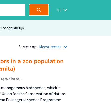
NL
ij toegankelijk
Sorteer op:
Meest recent
tors in a zoo population
emita)
.; Walstra, I.
nd monogamous bird species, which is
al Union for the Conservation of Nature.
ropean Endangered species Programme