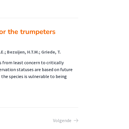
for the trumpeters
.; Bezuijen, H.T.M.; Griede, T.
 from least concern to critically
rvation statuses are based on future
the species is vulnerable to being
Volgende