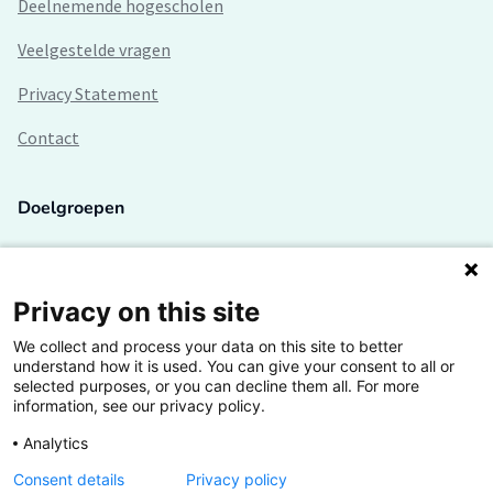
Deelnemende hogescholen
Veelgestelde vragen
Privacy Statement
Contact
Doelgroepen
Studenten
Lectoren en onderzoekers
Privacy on this site
We collect and process your data on this site to better
Bedrijven
understand how it is used. You can give your consent to all or
selected purposes, or you can decline them all. For more
Hogescholen
information, see our privacy policy.
Analytics
Consent details
Privacy policy