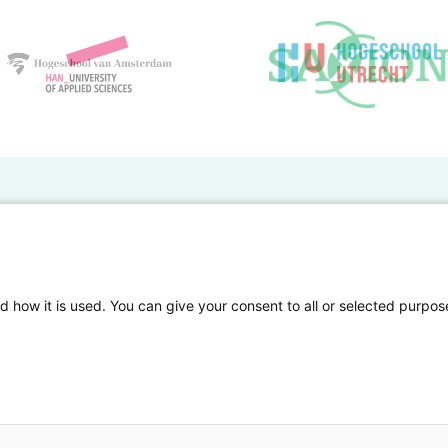
BO Kennisbank
er de HBO Kennisbank
Deelnemende hogescholen
gen onderzoek publiceren
Veelgestelde vragen
d how it is used. You can give your consent to all or selected purpos
tgelicht
Privacy Statement
en Access
Contact