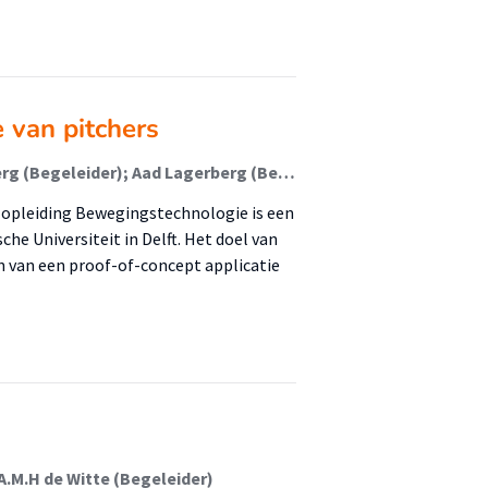
e van pitchers
Daphne van Amelsvoord (Student); Daphne Wezenberg (Begeleider); Aad Lagerberg (Begeleider)
-opleiding Bewegingstechnologie is een
he Universiteit in Delft. Het doel van
en van een proof-of-concept applicatie
A.M.H de Witte (Begeleider)