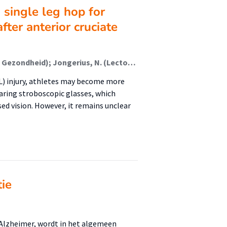
n single leg hop for
fter anterior cruciate
van Rozendaal, N.; Tak, I.; Barendrecht, M. (Faculteit Gezondheid); Jongerius, N. (Lectoraat Fysiotherapie -Bewegen Naar Preventieve Zorg); Gokeler, A. (Faculteit Gezondheid)
CL) injury, athletes may become more
earing stroboscopic glasses, which
sed vision. However, it remains unclear
tie
Alzheimer, wordt in het algemeen