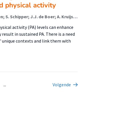
d physical activity
A.E. Hesselink; G.C. Kloek; A. Feleus; Ingrid Rosbergen; S. Schipper; J.J. de Boer; A. Kruijssen; S.I. (Sanne) de Vries; Petra Siemonsma
sical activity (PA) levels can enhance
result in sustained PA. There is a need
' unique contexts and link them with
...
Volgende