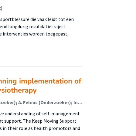
t)
sportblessure die vaak leidt tot een
nd langdurig revalidatietraject.
he interventies worden toegepast,
nning implementation of
siotherapy
S. van Rongen (Onderzoeker); Joan Dallinga (Onderzoeker); A. Feleus (Onderzoeker); Ingrid Rosbergen (Onderzoeker); Alice Schut (Onderzoeker); M. Bik (Onderzoeker); Petra Siemonsma (Onderzoeker); S.I. (Sanne) de Vries (Lector); Arlette Hesselink (Onderzoeker)
ive understanding of self-management
nt support. The Keep Moving Support
 in their role as health promotors and