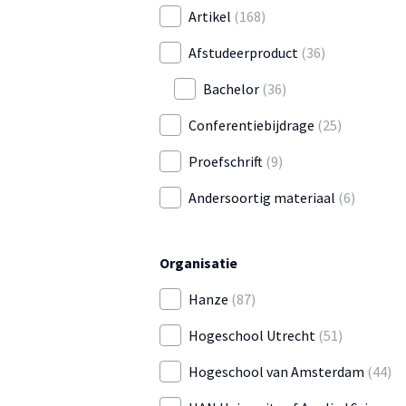
Artikel
(168)
Afstudeerproduct
(36)
Bachelor
(36)
Conferentiebijdrage
(25)
Proefschrift
(9)
Andersoortig materiaal
(6)
Organisatie
Hanze
(87)
Hogeschool Utrecht
(51)
Hogeschool van Amsterdam
(44)