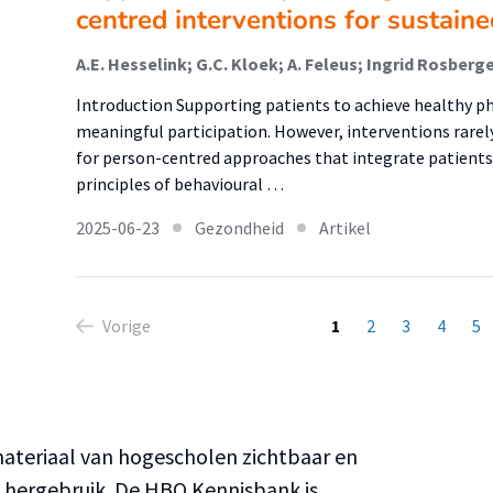
centred interventions for sustaine
Introduction Supporting patients to achieve healthy phy
meaningful participation. However, interventions rarely 
for person-centred approaches that integrate patients
principles of behavioural …
2025-06-23
Gezondheid
Artikel
Vorige
1
2
3
4
5
teriaal van hogescholen zichtbaar en
n hergebruik. De HBO Kennisbank is