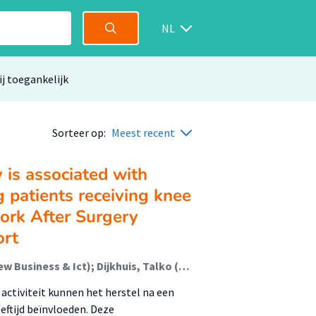
NL
ij toegankelijk
Sorteer op:
Meest recent
 is associated with
 patients receiving knee
work After Surgery
ort
Strijbos, Daniel; van Houtert, Wim; Arends, Joran (New Business & Ict); Dijkhuis, Talko (New Business & Ict); Boymans, Tim; Reneman, Michiel; Kuijer, Paul; van der Sluis, Geert (Peri-Hospital Functioning And Participation)
activiteit kunnen het herstel na een
eftijd beïnvloeden. Deze