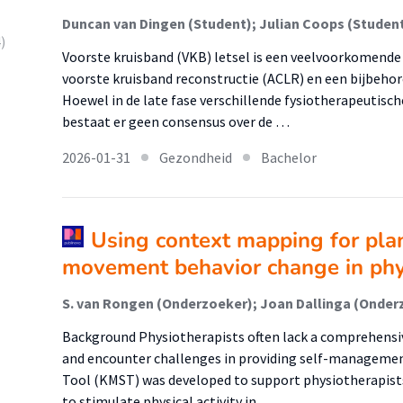
Duncan van Dingen (Student); Julian Coops (Studen
)
Voorste kruisband (VKB) letsel is een veelvoorkomende 
voorste kruisband reconstructie (ACLR) en een bijbehore
Hoewel in de late fase verschillende fysiotherapeutisc
bestaat er geen consensus over de …
2026-01-31
Gezondheid
Bachelor
Using context mapping for pla
movement behavior change in phy
Background Physiotherapists often lack a comprehens
and encounter challenges in providing self-manageme
Tool (KMST) was developed to support physiotherapists
to stimulate physical activity in …