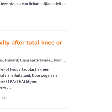
ve niveaus van lichamelijke activiteit
ity after total knee or
Nordlund-Bjørnset, Johanne; Seeber, Gesine; Østerås, Håvard; Unsgaard-Tøndel, Monica; Magne Hals, Odd; Stensdotter, Ann-Katrin; Slager, Geranda; van den Akker-Scheek, Inge; stevens, Martin
nie- of heupartroplastiek: een
peuten in Duitsland, Noorwegen en
iek (TKA/THA) blijven
sieke …
tikel