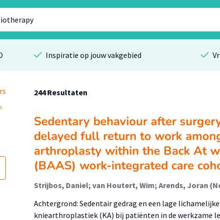
O
Inspiratie op jouw vakgebied
Vr
rs
244 Resultaten
Sedentary behaviour after surgery
delayed full return to work among
arthroplasty within the Back At 
(BAAS) work-integrated care coh
Achtergrond: Sedentair gedrag en een lage lichamelijke 
kniearthroplastiek (KA) bij patiënten in de werkzame le