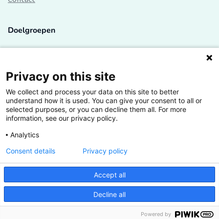
Doelgroepen
Studenten
Lectoren en onderzoekers
Privacy on this site
We collect and process your data on this site to better
Bedrijven
understand how it is used. You can give your consent to all or
selected purposes, or you can decline them all. For more
Hogescholen
information, see our privacy policy.
Analytics
Consent details
Privacy policy
De grootste kennisbank van het HBO
Accept all
Inspiratie op jouw vakgebied
Decline all
Vrij toegankelijk
Powered by