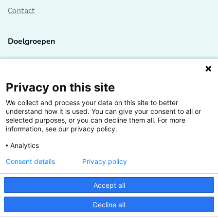
Contact
Doelgroepen
Studenten
Lectoren en onderzoekers
Privacy on this site
We collect and process your data on this site to better
Bedrijven
understand how it is used. You can give your consent to all or
selected purposes, or you can decline them all. For more
Hogescholen
information, see our privacy policy.
Analytics
Consent details
Privacy policy
De grootste kennisbank van het HBO
Accept all
Inspiratie op jouw vakgebied
Decline all
Vrij toegankelijk