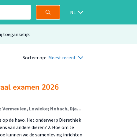
NL
ij toegankelijk
Sorteer op:
Meest recent
traal examen 2026
Rombout, Floor (Lectoraat Burgerschapsonderwijs); Vermeulen, Lowieke; Nobach, Djamila; Spoelstra, Olle; van Rijn, Corneel; Ockeloen, Stijn; Koek, Arjan
e op de havo. Het onderwerp Dierethiek
 mens van andere dieren? 2. Hoe om te
 Hoe kunnen we de samenleving inrichten