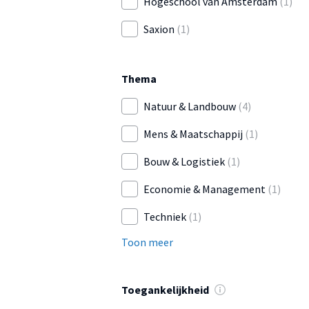
Hogeschool van Amsterdam
(1)
Saxion
(1)
Thema
Natuur & Landbouw
(4)
Mens & Maatschappij
(1)
Bouw & Logistiek
(1)
Economie & Management
(1)
Techniek
(1)
Toon meer
Toegankelijkheid