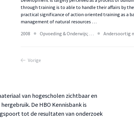
Development is largely perceived as a process of build
through training is to able to handle their affairs by t
practical significance of action oriented training as a 
management of natural resources …
2008
Opvoeding & Onderwijs; …
Andersoortig 
Vorige
teriaal van hogescholen zichtbaar en
n hergebruik. De HBO Kennisbank is
ngspoort tot de resultaten van onderzoek