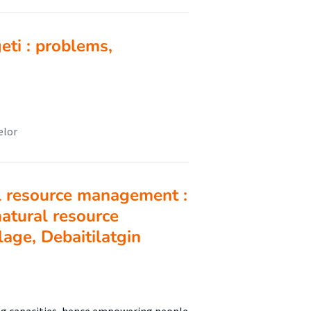
ti : problems,
elor
al resource management :
atural resource
ge, Debaitilatgin