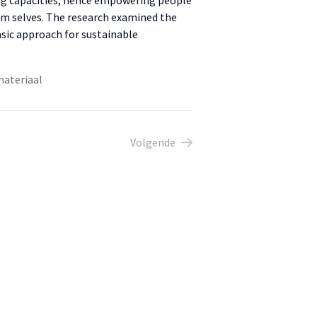
ing capacities, hence empowering people
hem selves. The research examined the
basic approach for sustainable
materiaal
Volgende