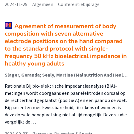
2024-11-29
Algemeen
Conferentiebijdrage
Agreement of measurement of body
composition with seven alternative
electrode positions on the hand compared
to the standard protocol with single-
frequency 50 kHz bioelectrical impedance in
healthy young adults
Slager, Geranda; Sealy, Martine (Malnutrition And Healthy Ageing); Borkhuis, Thirza; Hoeksema, Susan
Rationale Bij bio-elektrische impedantieanalyse (BIA)-
metingen wordt doorgaans een paar elektroden dorsaal op
de rechterhand geplaatst (positie A) en een paar op de voet.
Bij patiënten met kwetsbare huid, littekens of wonden is
deze dorsale handplaatsing niet altijd mogelijk. Deze studie
vergelijkt de …
2024-09-07
Recreatie, Beweging & Sport; …