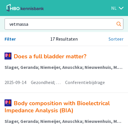
NL
Filter
17 Resultaten
Sorteer
Does a full bladder matter?
Slager, Geranda; Niemeijer, Anuschka; Nieuwenhuis, M.K. (Healthy Ageing, Allied Health Care And Nursing); Sealy, Martine (Healthy Ageing, Allied Health Care And Nursing); Visscher, Ilse; Peters, Minke
2025-09-14
Gezondheid; …
Conferentiebijdrage
Body composition with Bioelectrical
Impedance Analysis (BIA)
Slager, Geranda; Niemeijer, Anuschka; Nieuwenhuis, Marianne (Healthy Ageing, Allied Health Care And Nursing); Sealy, Martine (Healthy Ageing, Allied Health Care And Nursing); Beenen, Amy; Tietsma, Hylke