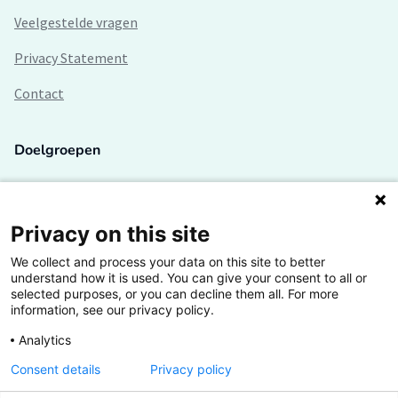
Veelgestelde vragen
Privacy Statement
Contact
Doelgroepen
Studenten
Lectoren en onderzoekers
Privacy on this site
We collect and process your data on this site to better
Bedrijven
understand how it is used. You can give your consent to all or
selected purposes, or you can decline them all. For more
Hogescholen
information, see our privacy policy.
Analytics
Consent details
Privacy policy
De grootste kennisbank van het HBO