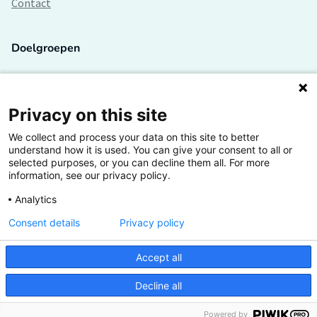
Contact
Doelgroepen
Studenten
Lectoren en onderzoekers
Privacy on this site
We collect and process your data on this site to better
Bedrijven
understand how it is used. You can give your consent to all or
selected purposes, or you can decline them all. For more
Hogescholen
information, see our privacy policy.
Analytics
Consent details
Privacy policy
De grootste kennisbank van het HBO
Accept all
Inspiratie op jouw vakgebied
Decline all
Vrij toegankelijk
Powered by